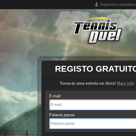
Jogadores registados
Jogo online de ténis gratuito
REGISTO GRATUIT
Torna-te uma estrela no ténis!
Mais info
E-mail:
Palavra passe: