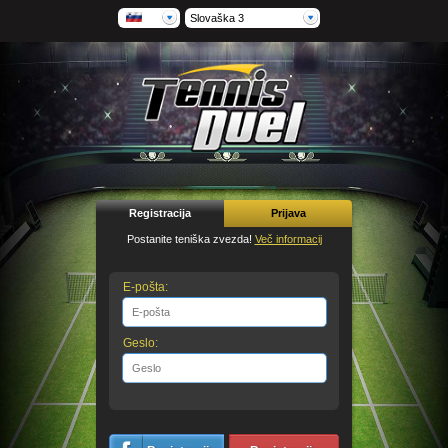
Slovaška 3
Registracija
Prijava
Postanite teniška zvezda!
Več informacij
E-pošta:
Geslo: