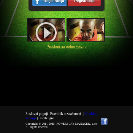
Registracija
Registracija
Preklopi na polno verzijo
Poslovni pogoji |
Pravilnik o zasebnosti
|
Cookies
settings
| Ostale igre
Copyright © 2011-2015-
POWERPLAY MANAGER, s.r.o.
-
All rights reserved