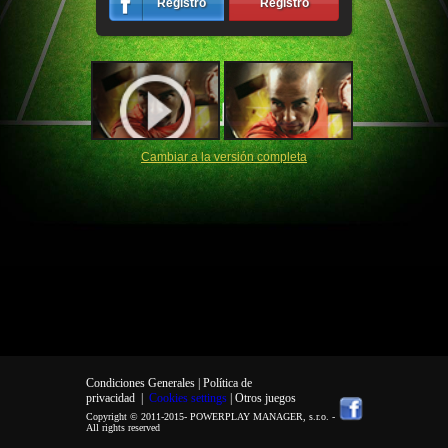
Registro
Registro
Cambiar a la versión completa
Condiciones Generales |
Política de
privacidad
|
Cookies settings
| Otros juegos
Copyright © 2011-2015-
POWERPLAY MANAGER, s.r.o.
-
All rights reserved