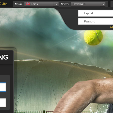
9 364
Språk:
Norsk
Server:
Slovakia 3
Gl
NG